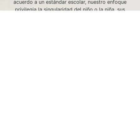
acuerdo a un estándar escolar, nuestro enfoque
privilegia la singularidad del niño o la niña, sus
intereses específicos, con el fin de que logre
insertarse en el mundo a su manera..
Dificultad de Aprendizaje
Esta dificultad se presenta en edades escolares,
y en este momento, los padres de familia y
cuidadores no saben cómo manejar la situación;
por ende siempre será necesario consultarlo
con un profesional en el área y así poder
encaminar las actividades y el tratamiento más