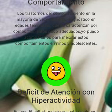
Comportamiento
Los trastornos del comportamiento en la
mayoría de veces tiene su diagnóstico en
edades tempranas, que se caracterizan por
comportamientos poco adecuados,yo puedo
acompañarlos para mejorar estos
comportamientos en niños y adolescentes.
Deficit de Atención con
Hiperactividad
Es una dificultad que se presenta en algunos