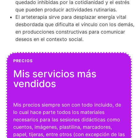
quedado inhibidas por la cotidianidad y el estrés
que pueden producir actividades rutinarias.
El arteterapia sirve para desplazar energía vital
desbordada que dificulta el vínculo con los demás,
en producciones constructivas para comunicar
deseos en el contexto social.
PRECIOS
Mis servicios más
vendidos
Mis precios siempre son con todo incluido, de
lo cual hace parte todos los materiales
necesarios para las sesiones didácticas como
cuentos, imágenes, plastilina, marcadores,
papel, tijeras, entre otros (con excepción de las